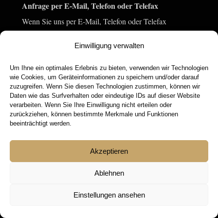
Anfrage per E-Mail, Telefon oder Telefax
Wenn Sie uns per E-Mail, Telefon oder Telefax
kontaktieren, wird Ihre Anfrage inklusive aller daraus
Einwilligung verwalten
hervorgehenden personenbezogenen Daten (Name,
Anfrage) zum Zwecke der Bearbeitung Ihres Anliegens
Um Ihne ein optimales Erlebnis zu bieten, verwenden wir Technologien
wie Cookies, um Geräteinformationen zu speichern und/oder darauf
bei uns gespeichert und verarbeitet. Diese Daten geben
zuzugreifen. Wenn Sie diesen Technologien zustimmen, können wir
Daten wie das Surfverhalten oder eindeutige IDs auf dieser Website
wir nicht ohne Ihre Einwilligung weiter.
verarbeiten. Wenn Sie Ihre Einwilligung nicht erteilen oder
zurückziehen, können bestimmte Merkmale und Funktionen
Die Verarbeitung dieser Daten erfolgt auf Grundlage von
beeinträchtigt werden.
Art. 6 Abs. 1 lit. b DSGVO, sofern Ihre Anfrage mit der
Akzeptieren
Erfüllung eines Vertrags zusammenhängt oder zur
Durchführung vorvertraglicher Maßnahmen erforderlich
Ablehnen
ist. In allen übrigen Fällen beruht die Verarbeitung auf
Einstellungen ansehen
unserem berechtigten Interesse an der effektiven
Bearbeitung der an uns gerichteten Anfragen (Art. 6